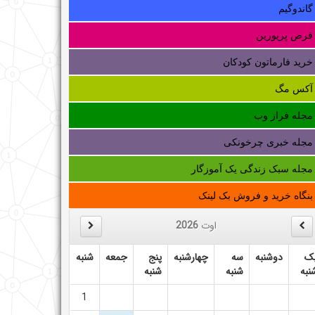
گاندوگیم
قرص پریورین
خرید فارماتون کودکان
آکس مگ
مجله فراز وب
مجله خبری چرخونکی
مجله سبک زندگی یک آموزگار
بنگاه خرید و فروش بک لینک
اوت
2026
ک
دوشنبه
سه
چهارشنبه
پنج
جمعه
شنبه
نبه
شنبه
شنبه
1