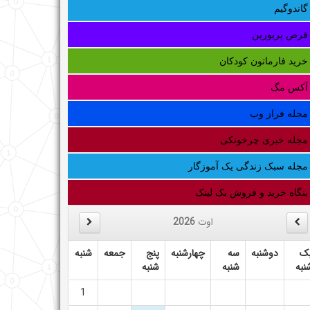
گاندوگیم
قرص پریورین
خرید فارماتون کودکان
آکس مگ
مجله فراز وب
مجله خبری چرخونکی
مجله سبک زندگی یک آموزگار
بنگاه خرید و فروش بک لینک
اوت
2026
ک
دوشنبه
سه
چهارشنبه
پنج
جمعه
شنبه
نبه
شنبه
شنبه
1