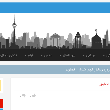
گی
ورزشی
بین الملل
عکس
فیلم
فضای مجاز
0
0