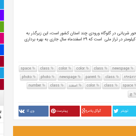
ور شریانی در گلوگاه ورودی چند استان کشور است، این زیرگذر به
صورت روگذر و زیرگذر نیمه مسقف پروژه‌ای مهم به طول ۲ کیلومتر در تراز ملی است که ۲۹ اسفندماه سال جاری به بهره برداری
space
class
color
color
class
newspage
photo
photo
newspage
parent
class
space
class
color
اسفند
class
number
چ
ی
تويتنر
گوگل پلاس
پینترست
وی کا
ش