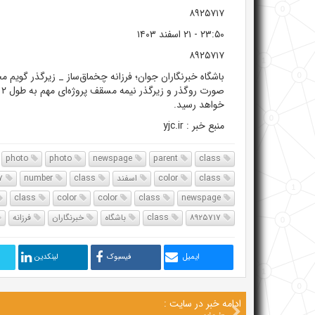
۸۹۲۵۷۱۷
۲۳:۵۰
-
۲۱ اسفند ۱۴۰۳
۸۹۲۵۷۱۷
باشگاه خبرنگاران جوان؛ فرزانه چخماق‌ساز
_ زیرگذر گویم مح
خواهد رسید.
منبع خبر : yjc.ir
photo
photo
newspage
parent
class
class
color
اسفند
class
number
۸۹۲۵۷۱۷
class
color
color
class
newspage
۸۹۲۵۷۱۷
class
باشگاه
خبرنگاران
فرزانه
ایمیل
فیسبوک
لینکدین
ادامه خبر در سایت :