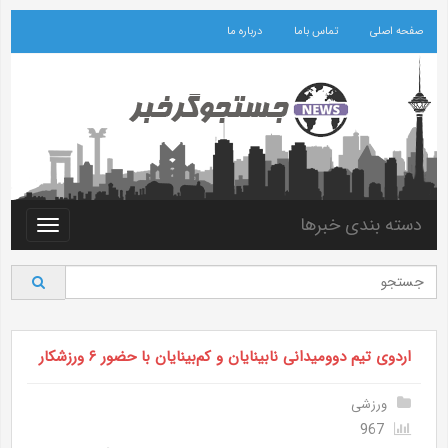
صفحه اصلی
تماس باما
درباره ما
دسته بندی خبرها
Toggle
vigation
اردوی تیم دوومیدانی نابینایان و کم‌بینایان با حضور ۶ ورزشکار
ورزشی
967