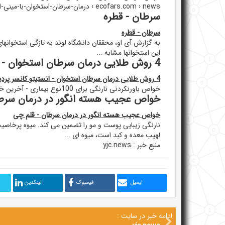
ecofars.com › news › درمان-سرطان-استخوان-با-مینی-ا...
سرطان - قطره
سرطان - قطره
به گزارش آی او، محققان دانشگاه لوند به تازگی استخوانهای
این استخوانها مشابه ...
4 روش طلایی درمان سرطان استخوان - انستیتو کانسر پردیس
4 روش طلایی درمان سرطان استخوان - انستیتو کانسر پردیس
خواص باورنکردنی نارنگی برای 100نوع بیماری - آخرین خبر
خواص عجیب هسته انگور در درمان سرطا
خواص عجیب هسته انگور در درمان سرطان - قلم چی
نارنگی زیبایی پوست و مو را تضمین می کند. میوه پرخاصیت 
لهیب معده و کبد است، میوه ای ...
منبع خبر : yjc.news
ایمیل
فیسبوک
لینکدین
ادامه خبر در سایت :