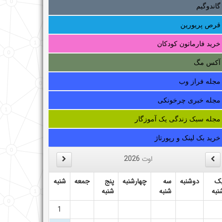
گاندوگیم
قرص پریورین
خرید فارماتون کودکان
آکس مگ
مجله فراز وب
مجله خبری چرخونکی
مجله سبک زندگی یک آموزگار
خرید بک لینک و رپورتاژ
اوت
2026
ک
دوشنبه
سه
چهارشنبه
پنج
جمعه
شنبه
نبه
شنبه
شنبه
1