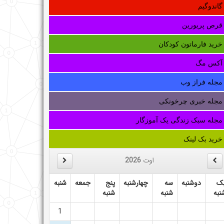
گاندوگیم
قرص پریورین
خرید فارماتون کودکان
آکس مگ
مجله فراز وب
مجله خبری چرخونکی
مجله سبک زندگی یک آموزگار
خرید بک لینک
اوت
2026
ک
دوشنبه
سه
چهارشنبه
پنج
جمعه
شنبه
نبه
شنبه
شنبه
1