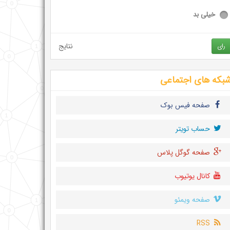
خیلی بد
نتایج
رای
بکه های اجتماعی
صفحه فیس بوک
حساب تويتر
صفحه گوگل پلاس
کانال یوتیوب
صفحه ویمئو
RSS