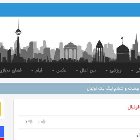
گی
ورزشی
بین الملل
عکس
فیلم
فضای مجاز
ه بیست و ششم لیگ یک فوتبال
وتبال
0
0