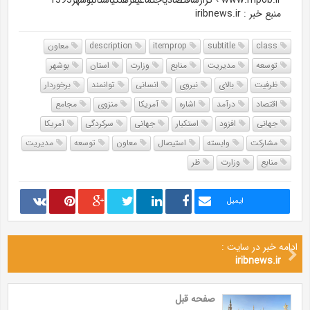
www.mpob.ir › گزارشاقتصادياجتماعيفرهنگياستانبوشهر1395
منبع خبر : iribnews.ir
class
subtitle
itemprop
description
معاون
توسعه
مدیریت
منابع
وزارت
استان
بوشهر
ظرفیت
بالای
نیروی
انسانی
توانمند
برخوردار
اقتصاد
درآمد
اشاره
آمریکا
منزوی
مجامع
جهانی
افزود
استکبار
جهانی
سرکردگی
آمریکا
مشارکت
وابسته
استیصال
معاون
توسعه
مدیریت
منابع
وزارت
ظر
ایمیل
ادامه خبر در سایت :
iribnews.ir
صفحه قبل