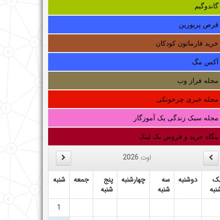
گاندوگیم
قرص پریورین
خرید فارماتون کودکان
آکس مگ
مجله فراز وب
مجله خبری چرخونکی
مجله سبک زندگی یک آموزگار
بنگاه خرید و فروش بک لینک
اوت
2026
ک
دوشنبه
سه
چهارشنبه
پنج
جمعه
شنبه
نبه
شنبه
شنبه
1