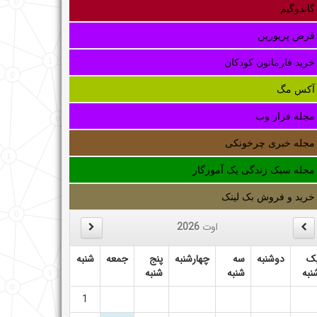
گاندوگیم
قرص پریورین
خرید فارماتون کودکان
آکس مگ
مجله فراز وب
مجله خبری چرخونکی
مجله سبک زندگی یک آموزگار
خرید و فروش بک لینک
اوت
2026
ک
دوشنبه
سه
چهارشنبه
پنج
جمعه
شنبه
نبه
شنبه
شنبه
1