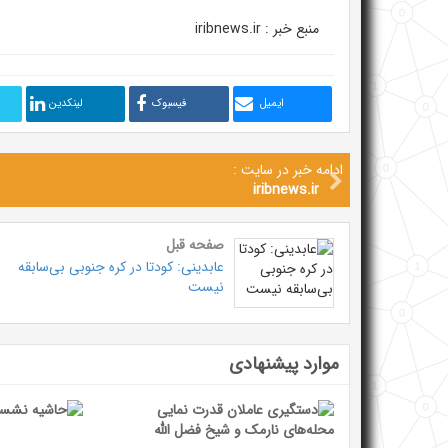
منبع خبر : iribnews.ir
ایمیل
فیسبوک
لینکدین
ادامه خبر در سایت :
iribnews.ir
صفحه قبل
عابدینی: کودتا در کره جنوبی بی‌سابقه
نیست
موارد پیشنهادی