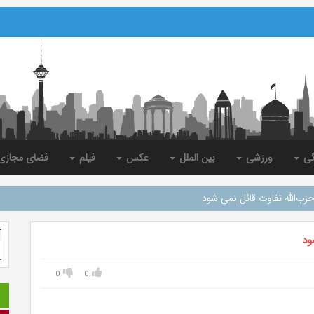
گی
ورزشی
بین الملل
عکس
فیلم
فضای مجاز
حزب‌الله تفاوت قائل نمی شود
ود
0
0