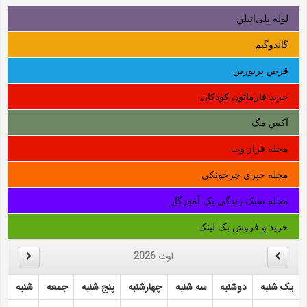
لوله‌ پلی‌اتیلن
گاندوگیم
قرص پریورین
خرید فارماتون کودکان
آکس مگ
مجله فراز وب
مجله خبری چرخونکی
مجله سبک زندگی یک آموزگار
خرید و فروش بک لینک
اوت
2026
یک شنبه
دوشنبه
سه شنبه
چهارشنبه
پنج شنبه
جمعه
شنبه