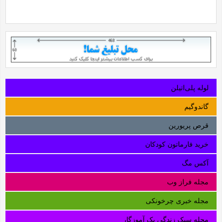
لوله‌ پلی‌اتیلن
گاندوگیم
قرص پریورین
خرید فارماتون کودکان
آکس مگ
مجله فراز وب
مجله خبری چرخونکی
مجله سبک زندگی یک آموزگار