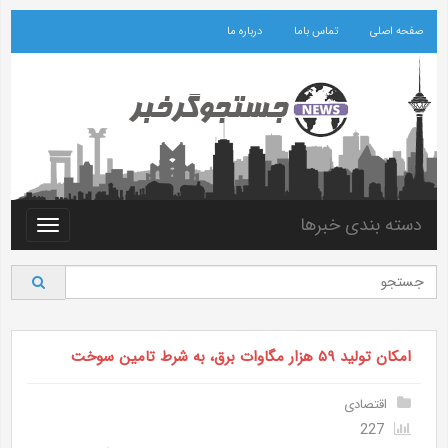
صفحه اصلی
تماس باما
درباره ما
دسته بندی خبرها
Toggle
vigation
امکان تولید ۵۹ هزار مگاوات برق، به شرط تامین سوخت
اقتصادی
227