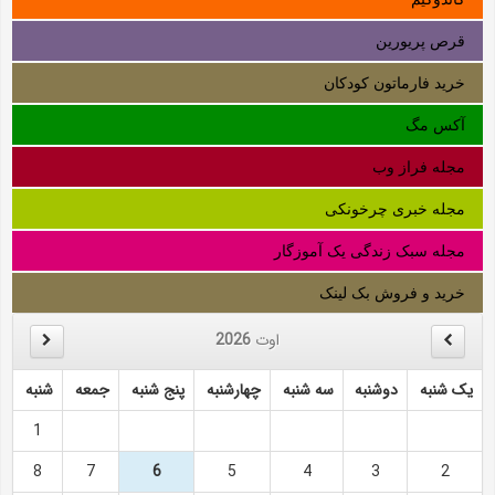
قرص پریورین
خرید فارماتون کودکان
آکس مگ
مجله فراز وب
مجله خبری چرخونکی
مجله سبک زندگی یک آموزگار
خرید و فروش بک لینک
اوت
2026
یک شنبه
دوشنبه
سه شنبه
چهارشنبه
پنج شنبه
جمعه
شنبه
1
8
7
6
5
4
3
2