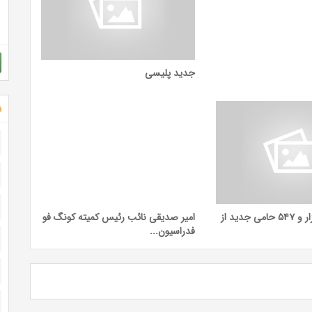
جدید پلیسی
ش
حمایت چهار هزار و ۵۴۷ حامی جدید از
امیر صدیقی نائب رئیس کمیته کونگ فو
فدراسیون...