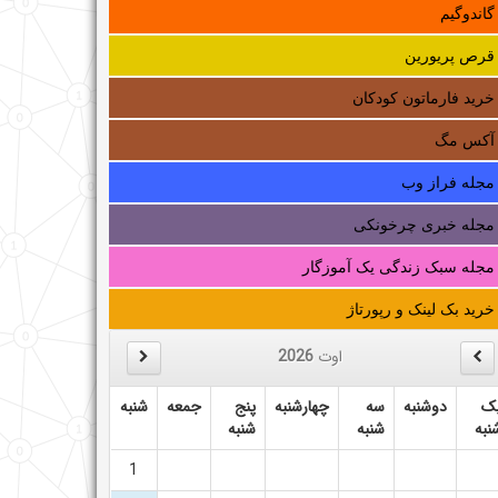
گاندوگیم
قرص پریورین
خرید فارماتون کودکان
آکس مگ
مجله فراز وب
مجله خبری چرخونکی
مجله سبک زندگی یک آموزگار
خرید بک لینک و رپورتاژ
اوت
2026
ک
دوشنبه
سه
چهارشنبه
پنج
جمعه
شنبه
نبه
شنبه
شنبه
1