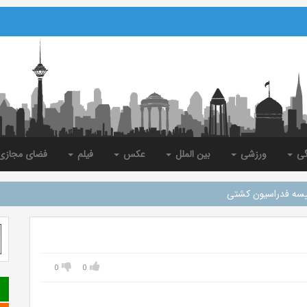
گی
ورزشی
بین الملل
عکس
فیلم
فضای مجاز
یسه فدراسیون کشتی
0
0