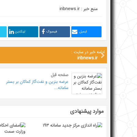
منبع خبر : iribnews.ir
ایمیل
فیسبوک
لینکدین
ادامه خبر در سایت :
iribnews.ir
صفحه قبل
عرضه بنزین و نفت‌گاز کماکان بر بستر
سامانه...
موارد پیشنهادی