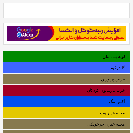
لوله‌ پلی‌اتیلن
گاندوگیم
قرص پریورین
خرید فارماتون کودکان
آکس مگ
مجله فراز وب
مجله خبری چرخونکی