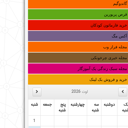
گاندوگیم
قرص پریورین
خرید فارماتون کودکان
آکس مگ
مجله فراز وب
مجله خبری چرخونکی
مجله سبک زندگی یک آموزگار
خرید و فروش بک لینک
اوت
2026
ک
دوشنبه
سه
چهارشنبه
پنج
جمعه
شنبه
نبه
شنبه
شنبه
1