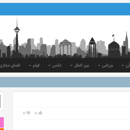
گی
ورزشی
بین الملل
عکس
فیلم
فضای مجاز
0
0