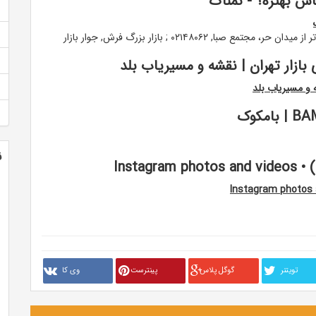
ش بهتره؟ - نمناک
بازار فرش تهران ; شهر فرش, شعبه میدان حر: تهران، پایین تر از میدان حر، مجتمع صبا, ۰۲۱۴۸۰۶۲ ; بازار بزرگ فرش, جوار بازار
زار تهران | نقشه و مسیریاب بلد
 و مسیریاب بلد
ن
تويتنر
گوگل پلاس
پینترست
وی کا