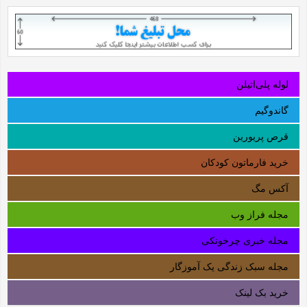
لوله‌ پلی‌اتیلن
گاندوگیم
قرص پریورین
خرید فارماتون کودکان
آکس مگ
مجله فراز وب
مجله خبری چرخونکی
مجله سبک زندگی یک آموزگار
خرید بک لینک