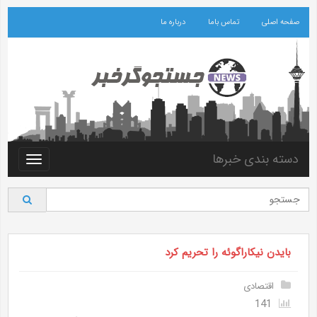
صفحه اصلی
تماس باما
درباره ما
دسته بندی خبرها
Toggle
vigation
بایدن نیکاراگوئه را تحریم کرد
اقتصادی
141