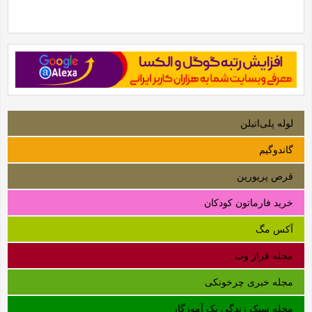
لوله‌ پلی‌اتیلن
گاندوگیم
قرص پریورین
خرید فارماتون کودکان
آکس مگ
مجله فراز وب
مجله خبری چرخونکی
مجله سبک زندگی یک آموزگار