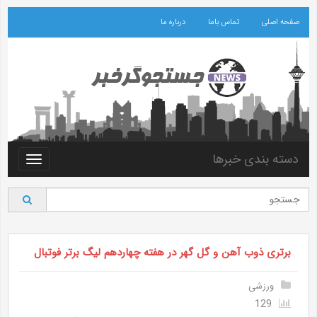
صفحه اصلی
تماس باما
درباره ما
دسته بندی خبرها
Toggle
vigation
برتری ذوب آهن و گل گهر در هفته چهاردهم لیگ برتر فوتبال
ورزشی
129