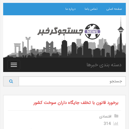
صفحه اصلی
تماس باما
درباره ما
دسته بندی خبرها
Toggle
vigation
برخورد قانون با تخلف جایگاه داران سوخت کشور
اقتصادی
314