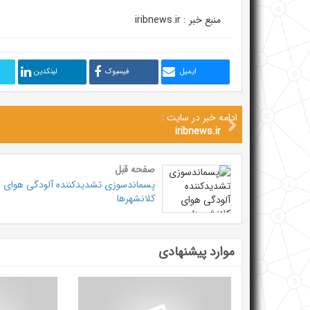
منبع خبر : iribnews.ir
ایمیل
فیسبوک
لینکدین
ادامه خبر در سایت :
iribnews.ir
صفحه قبل
پسماندسوزی تشدیدکننده آلودگی هوای
کلانشهر‌ها
موارد پیشنهادی