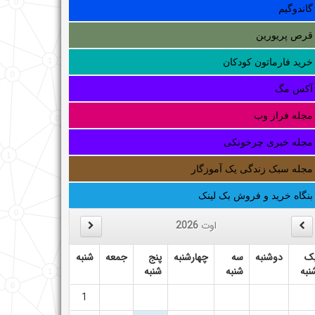
گاندوگیم
قرص پریورین
خرید فارماتون کودکان
آکس مگ
مجله فراز وب
مجله خبری چرخونکی
مجله سبک زندگی یک آموزگار
بنگاه خرید و فروش بک لینک
اوت
2026
ک
دوشنبه
سه
چهارشنبه
پنج
جمعه
شنبه
نبه
شنبه
شنبه
1