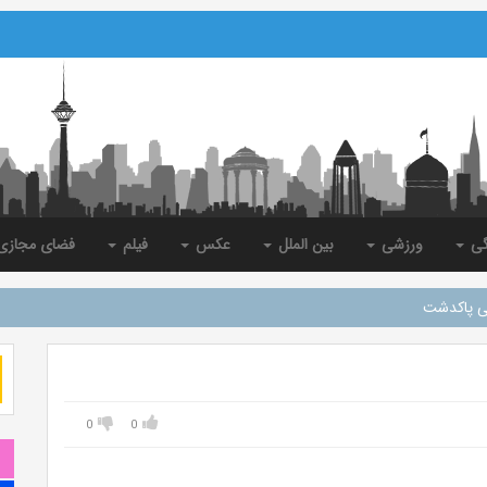
گی
ورزشی
بین الملل
عکس
فیلم
فضای مجاز
نی پاکدشت
0
0