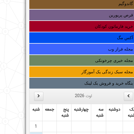
گاندوگیم
قرص پریورین
خرید فارماتون کودکان
آکس مگ
مجله فراز وب
مجله خبری چرخونکی
مجله سبک زندگی یک آموزگار
بنگاه خرید و فروش بک لینک
اوت
2026
ک
دوشنبه
سه
چهارشنبه
پنج
جمعه
شنبه
نبه
شنبه
شنبه
1