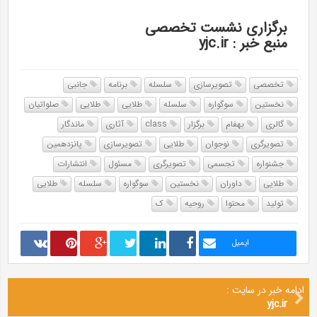
برگزاری نشست تخصصی
منبع خبر : yjc.ir
تخصصی
تصویرسازی
سلسله
برنامه
جانبی
نخستین
سوگواره
سلسله
طلایی
طلایی
صلواتیان
گالری
بهفام
برگزار
class
آثاری
ماندگار
تصویرگری
نوجوان
طلایی
تصویرسازی
پانزدهمین
جشنواره
تجسمی
تصویرگری
مسئول
انتشارات
طلایی
داوران
نخستین
سوگواره
سلسله
طلایی
تولید
محتوا
روحیه
ک
ایمیل
ادامه خبر در سایت :
yjc.ir