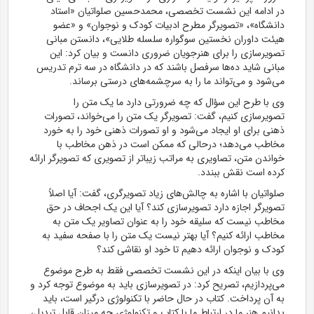
در ادامه این نشست تخصصی، محمدحسین صلواتیان «استاد
دانشگاه»، «تصویرگر مطرح ادبیات کودک و نوجوان» و «عضو
هیئت داوران نخستین سوگواره سلسله طلایی»، دانستن مبانی
تصویرسازی را برای هنرجویان ضروری دانست و بیان کرد: این
مبانی شاید ده‌ها سرفصل باشند که در دانشگاه در سه ترم تدریس
می‌شود و می‌تواند ما را به سرچشمه‌های درستی برساند.
وی با طرح این سؤال که چه ضرورتی دارد ما یک متن را
تصویرسازی کنیم، گفت: تصویرگر یک متن را می‌خواند، تصورات
ذهنی برای او ایجاد می‌شود و او تصورات ذهنی خود را به خورد
مخاطب می‌دهد؛ درحالی که ممکن است در ذهن مخاطب با
خواندن متن، تصاویری به مراتب زیباتر از تصویری که تصویرگر ارائه
کرده است نقش ببندد.
صلواتیان با اشاره به چالش‌های زیاد تصویرگری، گفت: آیا اصلاً
تصویرگر اجازه دارد تصویرسازی کند؟ آیا این یک اجحاف در حق
مخاطب نیست که سلیقه خود را به عنوان تصاویر یک متن به
مخاطب ارائه کنیم؟ آیا بهتر نیست یک متن را با صفحه سفید به
کودک و نوجوان ارائه دهیم تا خود او نقاشی کند؟
وی با بیان اینکه در این نشست تخصصی فقط به طرح موضوع
می‌پردازیم، تصریح کرد: در تصویرسازی باید به موضوع توجه کرد و
به آن پرداخت. کتاب در حال حاضر با تکنولوژی درگیر است، باید
بدانیم هنر ما در ارتباط ما با کتاب و تکنولوژی چه میزان قابل تبدیل،