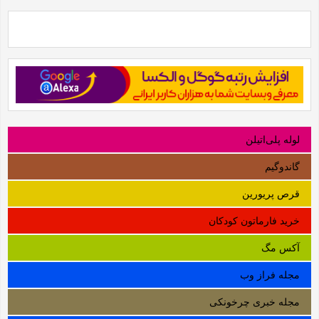
لوله‌ پلی‌اتیلن
گاندوگیم
قرص پریورین
خرید فارماتون کودکان
آکس مگ
مجله فراز وب
مجله خبری چرخونکی