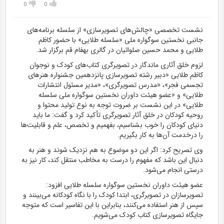
0
0
نشست تخصصی «چالش‌های تصویرسازی» از سلسله برنامه‌های
جانبی نخستین سوگواره ملی «سلسله طلایی» با حضور کاظم
طلایی و محمد حسین صلواتیان در گالری بهفام قم برگزار شد.
لزوم خلق آثاری ماندگار در تصویرگری کتاب‌های کودک و نوجوان
کاظم طلایی «دبیر رشته تصویرسازی پانزدهمین جشنواره هنر‌های
تجسمی فجر»، «مدرس تصویرگری»، «مدیر مسئول انتشارات
طلایی» و «عضو هیئت داوران نخستین سوگواره ملی سلسله
طلایی» در این نشست بر ضروت توجه به نوع تولید محتوا و
روحیه کودکان در خلق آثار تصویرگری تأکید کرد و گفت: ما باید
دنیای کودکان را خوب بشناسیم، بفهمیم و تخصص، علم و قابلیت‌ها
را درخدمت آن‌ها به کار بگیریم.
وی تصریح کرد: اگر این دو موضوع به هم نزدیک شوند و هنر به
دنبال این باشد که مفهوم را درست به مخاطب منتقل کند، کار نیز به
درستی انجام می‌شود.
عضو هیئت داوران نخستین سوگواره سلسله طلایی افزود:
تصویرسازان در تصویرگری، ابتدا کودک را با نگاه کودکانه می‌بینند و
سپس از هنر استفاده می‌کنند، بنابراین با این تفاسیر است که متوجه
جایگاه تصویرسازی کتاب کودک می‌شویم.