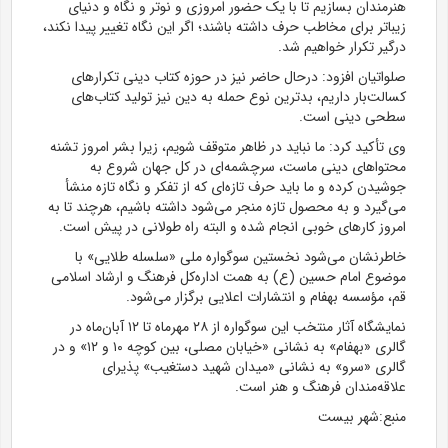
هنرمندان بسازیم تا با یک حضور امروزی و نوتر و نگاه و دنیای
زیباتر برای مخاطب حرف داشته باشند؛ اگر این نگاه تغییر پیدا نکند،
درگیر تکرار خواهیم شد.
صلواتیان افزود: درحال حاضر نیز در حوزه کتاب دینی تکرار‌های
کسالت‌بار داریم، بدترین نوع حمله به دین نیز تولید کتاب‌های
سطحی دینی است.
وی تأکید کرد: ما نباید در ظاهر متوقف شویم، زیرا بشر امروز تشنه
محتوا‌های دینی ماست، سرچشمه‌ای در کل جهان شروع به
جوشیدن کرده و ما باید حرف تازه‌ای که از تفکر و نگاه تازه منشأ
می‌گیرد و به محصول تازه منجر می‌شود داشته باشیم، هرچند تا به
امروز کار‌های خوبی انجام شده و البته راه طولانی در پیش است.
خاطرنشان می‌شود نخستین سوگواره ملی «سلسله طلایی» با
موضوع امام حسین (ع) به همت اداره‌کل فرهنگ و ارشاد اسلامی
قم، مؤسسه بهفام و انتشارات اعلایی برگزار می‌شود.
نمایشگاه آثار منتخب این سوگواره از ۲۸ مهرماه تا ۱۲ آبان‌ماه در
گالری «بهفام» به نشانی «خیابان مصلی، بین کوچه ۱۰ و ۱۲» و در
گالری «سرو» به نشانی «میدان شهید دستغیب» پذیرای
علاقه‌مندان فرهنگ و هنر است.
منبع:شهر بیست