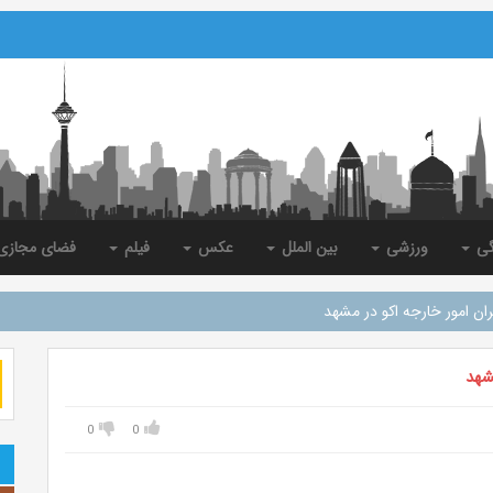
گی
ورزشی
بین الملل
عکس
فیلم
فضای مجاز
 امور خارجه اکو در مشهد
شهد
0
0