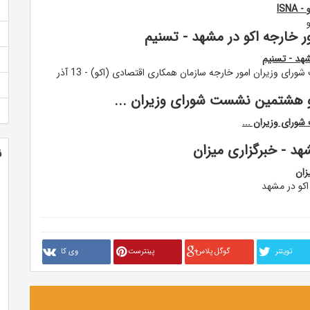
IS
 خارجه اکو در مشهد - تسنیم
شهد - تسنیم
سخنرانی سید عباس عراقچی در بیست و هشتمین نشست شورای وزیران امور خارجه سازمان همکاری اقتصادی (اکو) - 13 آذر
 هشتمین نشست شورای وزیران ...
رای وزیران ...
هد - خبرگزاری میزان
ن
زان
کو در مشهد
تويتنر
گوگل پلاس
پینترست
وی کا