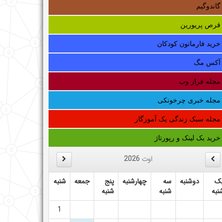
گاندوگیم
قرص پریورین
خرید فارماتون کودکان
آکس مگ
مجله فراز وب
مجله خبری چرخونکی
مجله سبک زندگی یک آموزگار
خرید بک لینک و رپورتاژ
اوت
2026
ک
دوشنبه
سه
چهارشنبه
پنج
جمعه
شنبه
نبه
شنبه
شنبه
1