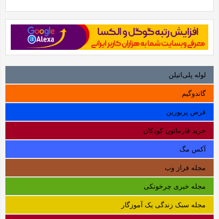
لوله‌ پلی‌اتیلن
گاندوگیم
قرص پریورین
خرید فارماتون کودکان
آکس مگ
مجله فراز وب
مجله خبری چرخونکی
مجله سبک زندگی یک آموزگار