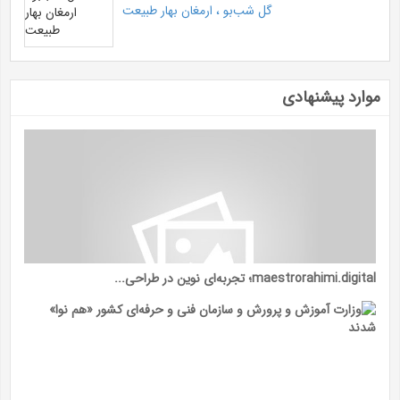
گل شب‌بو ، ارمغان بهار طبیعت
موارد پیشنهادی
maestrorahimi.digital؛ تجربه‌ای نوین در طراحی...