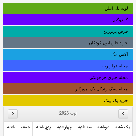
لوله‌ پلی‌اتیلن
گاندوگیم
قرص پریورین
خرید فارماتون کودکان
آکس مگ
مجله فراز وب
مجله خبری چرخونکی
مجله سبک زندگی یک آموزگار
خرید بک لینک
اوت
2026
یک شنبه
دوشنبه
سه شنبه
چهارشنبه
پنج شنبه
جمعه
شنبه