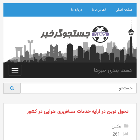
صفحه اصلی
تماس باما
درباره ما
دسته بندی خبرها
Toggle
vigation
تحول نوین در ارایه خدمات مسافربری هوایی در کشور
عکس
261