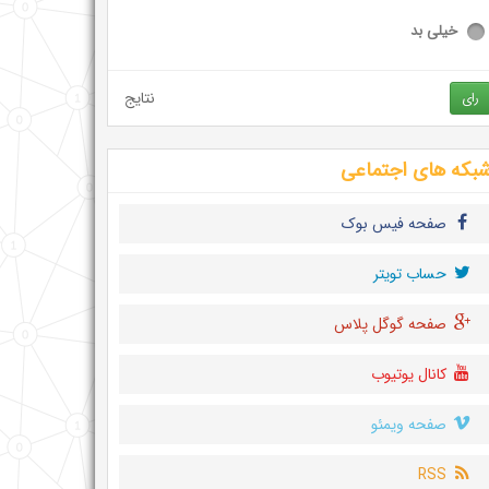
خیلی بد
نتایج
رای
بکه های اجتماعی
صفحه فیس بوک
حساب تويتر
صفحه گوگل پلاس
کانال یوتیوب
صفحه ویمئو
RSS