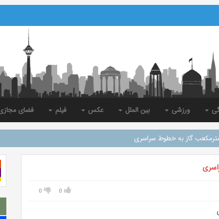
گی
ورزشی
بین الملل
عکس
فیلم
فضای مجاز
0
0