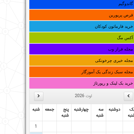
گاندوگیم
قرص پریورین
خرید فارماتون کودکان
آکس مگ
مجله فراز وب
مجله خبری چرخونکی
مجله سبک زندگی یک آموزگار
خرید بک لینک و رپورتاژ
اوت
2026
ک
دوشنبه
سه
چهارشنبه
پنج
جمعه
شنبه
نبه
شنبه
شنبه
1