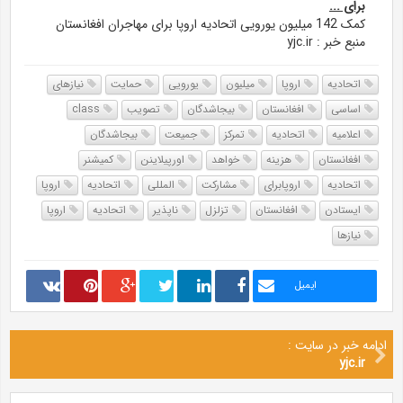
برای ...
کمک 142 میلیون یورویی اتحادیه اروپا برای مهاجران افغانستان
منبع خبر : yjc.ir
اتحادیه
اروپا
میلیون
یورویی
حمایت
نیازهای
اساسی
افغانستان
بیجاشدگان
تصویب
class
اعلامیه
اتحادیه
تمرکز
جمیعت
بیجاشدگان
افغانستان
هزینه
خواهد
اورپیلاینن
کمیشنر
اتحادیه
اروپابرای
مشارکت
المللی
اتحادیه
اروپا
ایستادن
افغانستان
تزلزل
ناپذیر
اتحادیه
اروپا
نیازها
ایمیل
ادامه خبر در سایت :
yjc.ir