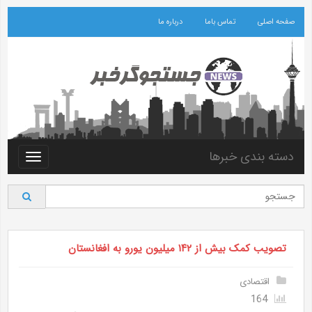
صفحه اصلی
تماس باما
درباره ما
دسته بندی خبرها
Toggle
vigation
تصویب کمک بیش از ۱۴۲ میلیون یورو به افغانستان
اقتصادی
164