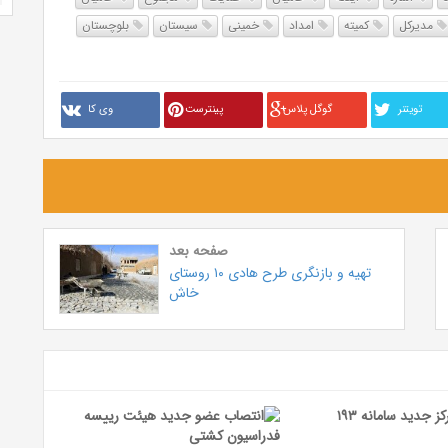
مدیرکل
کمیته
امداد
خمینی
سیستان
بلوچستان
تويتنر
گوگل پلاس
پینترست
وی کا
صفحه بعد
تهیه و بازنگری طرح هادی ۱۰ روستای
خاش