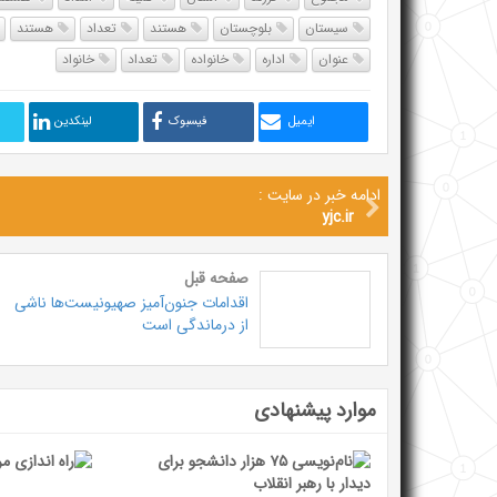
سیستان
بلوچستان
هستند
تعداد
هستند
عنوان
اداره
خانواده
تعداد
خانواد
ایمیل
فیسبوک
لینکدین
ادامه خبر در سایت :
yjc.ir
صفحه قبل
اقدامات جنون‌آمیز صهیونیست‌ها ناشی
از درماندگی است
موارد پیشنهادی