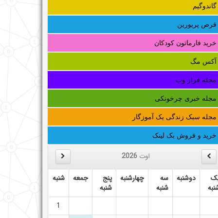
گاندوگیم
قرص پریورین
خرید فارماتون کودکان
آکس مگ
مجله فراز وب
مجله خبری چرخونکی
مجله سبک زندگی یک آموزگار
خرید و فروش بک لینک
اوت
2026
ک
دوشنبه
سه
چهارشنبه
پنج
جمعه
شنبه
نبه
شنبه
شنبه
1