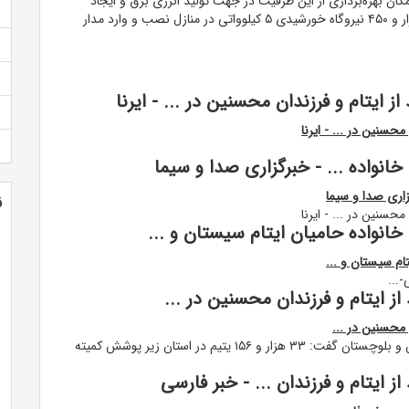
کان بهره‌برداری از این ظرفیت در جهت تولید انرژی برق و ایجاد
اشتغال برای مردم منطقه، گفت: در سال گذشته تعداد ۲ هزار و ۴۵۰ نیروگاه خورشیدی ۵ کیلوواتی در منازل نصب و وارد مدار
ن
زاهدان- ایرنا- مدیرکل کمیته امداد امام خمینی (ره) سیستان و بلوچستان گفت: ۳۳ هزار و ۱۵۶ یتیم در استان زیر پوشش کمیته