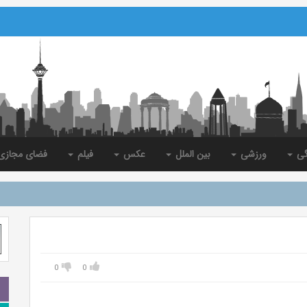
گی
ورزشی
بین الملل
عکس
فیلم
فضای مجاز
0
0