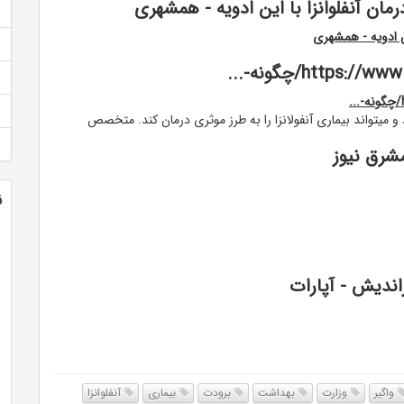
مان آنفلوانزا با این ادویه - همشهری
ین ادویه - همشهری
htt/چگونه-...
 و میتواند بیماری آنفولانزا را به طرز موثری درمان کند. متخصص
شرق نیوز
ن
اندیش - آپارات
واگیر
وزارت
بهداشت
برودت
بیماری
آنفلوانزا