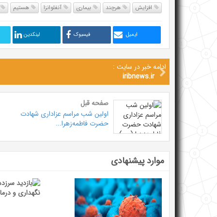
افزایش
هرچند
بیماری
آنفلوانزا
هستیم
ا
ایمیل
فیسبوک
لینکدین
ادامه خبر در سایت :
iribnews.ir
صفحه قبل
اولین شب مراسم عزاداری شهادت
حضرت فاطمه‌زهرا...
موارد پیشنهادی