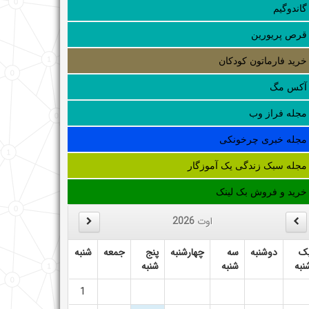
گاندوگیم
قرص پریورین
خرید فارماتون کودکان
آکس مگ
مجله فراز وب
مجله خبری چرخونکی
مجله سبک زندگی یک آموزگار
خرید و فروش بک لینک
اوت
2026
ک
دوشنبه
سه
چهارشنبه
پنج
جمعه
شنبه
نبه
شنبه
شنبه
1