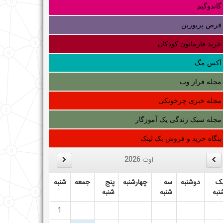
گاندوگیم
قرص پریورین
خرید فارماتون کودکان
آکس مگ
مجله فراز وب
مجله خبری چرخونکی
مجله سبک زندگی یک آموزگار
بنگاه خرید و فروش بک لینک
اوت
2026
ک
دوشنبه
سه
چهارشنبه
پنج
جمعه
شنبه
نبه
شنبه
شنبه
1