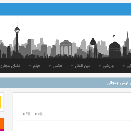
گی
ورزشی
بین الملل
عکس
فیلم
فضای مجاز
ی فیش جنجالی
0
0