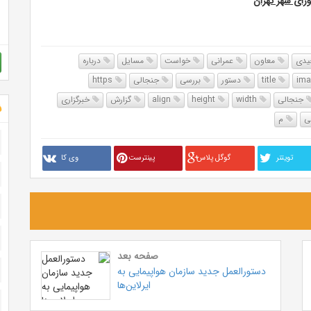
ای شهر تهران
دی
معاون
عمرانی
خواست
مسایل
درباره
title
دستور
بررسی
جنجالی
https
جنجالی
width
height
align
گزارش
خبرگزاری
ش
ی
م
تويتنر
گوگل پلاس
پینترست
وی کا
صفحه بعد
دستورالعمل جدید سازمان هواپیمایی به
ایرلاین‌ها