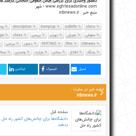
دستور وحیدی برای بررسی فیش حقوقی جنجالی کارمند شور
www.eghtesadonline.com › شهر
منبع خبر : iribnews.ir
class
subtitle
itemprop
description
وحی
حقوقی
شورای
تهران
بررسی
class
image
iribnews
files
9097865
دستور
بررسی
پایگاه
اطلاع
رسانی
وزارت
وحیدی
جمال
ایمیل
فیسبوک
لینکدین
ادامه خبر در سایت :
iribnews.ir
صفحه قبل
دانشگاه‌ها برای چالش‌های کشور راه حل
بدهند