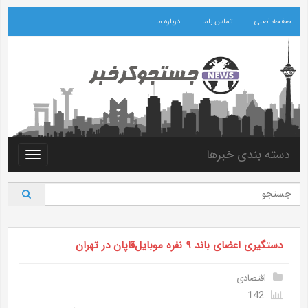
صفحه اصلی
تماس باما
درباره ما
دسته بندی خبرها
Toggle
vigation
دستگیری اعضای باند ۹ نفره موبایل‌قاپان در تهران
اقتصادی
142