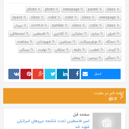
photo
photo
newspage
parent
class
space
class
color
color
class
newspage
class
color
class
number
۸۸۷۹۶۰۹
سردار
اجرای
مبارزه
عملیاتی
کلانتری
فلسطین
استحفاظی
دستگاه
موتورسیکلت
سرنشین
شهروندان
مشاهده
کردند
تعقیب
دقیقه
سارقان
نهایت
زمینگیر
دستگیر
بررسی
بیشتر
ایمیل
ادامه خبر در سایت :
yjc.ir
صفحه قبل
اسیر فلسطینی تحت شکنجه نیرو‌های اسرائیلی
شهید شد