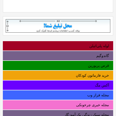
لوله‌ پلی‌اتیلن
گاندوگیم
قرص پریورین
خرید فارماتون کودکان
آکس مگ
مجله فراز وب
مجله خبری چرخونکی
مجله سبک زندگی یک آموزگار