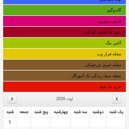
گاندوگیم
قرص پریورین
خرید فارماتون کودکان
آکس مگ
مجله فراز وب
مجله خبری چرخونکی
مجله سبک زندگی یک آموزگار
خرید بک لینک
اوت
2026
یک شنبه
دوشنبه
سه شنبه
چهارشنبه
پنج شنبه
جمعه
شنبه
1