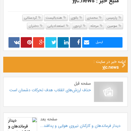
منبع خبر : yjc.news
پارمیس
محمدی
بانوی
هندبالیست
کردستانی
سومین
مرحله
اردوی
استعدادیابی
دختران
ایمیل
ادامه خبر در سایت :
yjc.news
صفحه قبل
حذف ارزش‌های انقلاب هدف تحرکات دشمنان است
صفحه بعد
دیدار فرماندهان و کارکنان نیروی هوایی و پدافند...