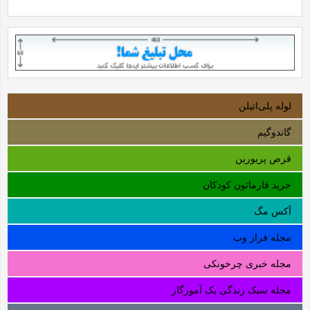
لوله‌ پلی‌اتیلن
گاندوگیم
قرص پریورین
خرید فارماتون کودکان
آکس مگ
مجله فراز وب
مجله خبری چرخونکی
مجله سبک زندگی یک آموزگار