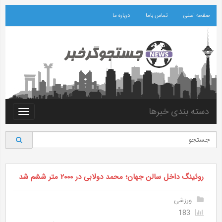
صفحه اصلی
تماس باما
درباره ما
دسته بندی خبرها
Toggle
vigation
روئینگ داخل سالن جهان؛ محمد دولابی در ۲۰۰۰ متر ششم شد
ورزشی
183