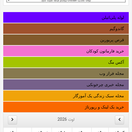
لوله‌ پلی‌اتیلن
گاندوگیم
قرص پریورین
خرید فارماتون کودکان
آکس مگ
مجله فراز وب
مجله خبری چرخونکی
مجله سبک زندگی یک آموزگار
خرید بک لینک و رپورتاژ
اوت
2026