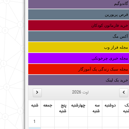
گاندوگیم
قرص پریورین
خرید فارماتون کودکان
آکس مگ
مجله فراز وب
مجله خبری چرخونکی
مجله سبک زندگی یک آموزگار
خرید بک لینک
اوت
2026
ک
دوشنبه
سه
چهارشنبه
پنج
جمعه
شنبه
نبه
شنبه
شنبه
1