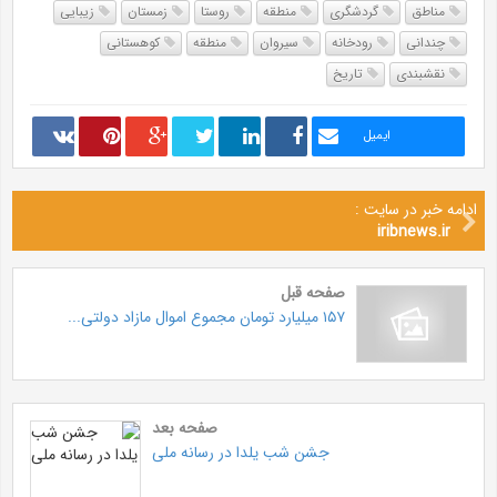
مناطق
گردشگری
منطقه
روستا
زمستان
زیبایی
چندانی
رودخانه
سیروان
منطقه
کوهستانی
نقشبندی
تاریخ
ایمیل
ادامه خبر در سایت :
iribnews.ir
صفحه قبل
۱۵۷ میلیارد تومان مجموع اموال مازاد دولتی...
صفحه بعد
جشن شب یلدا در رسانه ملی