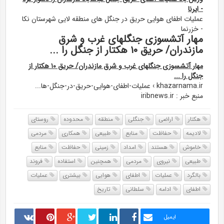
- ایرنا
عملیات اطفای هوایی حریق در جنگل های منطقه لایی شهرستان نکا
- خزرنما
مهار آتشسوزی جنگلهای غرب و شرق
مازندران/ حریق ۱۰ هکتار از جنگل را ...
مهار آتشسوزی جنگلهای غرب و شرق مازندران/ حریق ۱۰ هکتار از
جنگل را ...
khazarnama.ir › عملیات-اطفای-هوایی-حریق-در-جنگل-ها...
منبع خبر : iribnews.ir
هکتار
اراضی
جنگلی
منطقه
محدوده
روستای
لادیمه
حفاظت
منابع
طبیعی
همکاری
مردمی
خاموش
هستند
امداد
زمینی
حفاظت
منابع
طبیعی
نیروی
مردمی
همچنین
استفاده
فروند
بالگرد
عملیات
اطفای
هوایی
بیشتری
عملیات
اطفای
ادامه
سلطانی
تاریخ
ایمیل