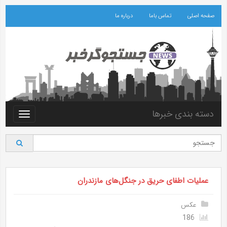
صفحه اصلی
تماس باما
درباره ما
دسته بندی خبرها
Toggle
vigation
عملیات اطفای حریق در جنگل‌های مازندران
عکس
186