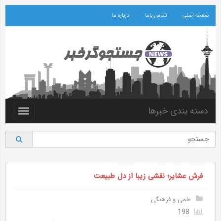
صفحه اصلی
تماس باما
درباره ما
دسته بندی خبرها
Toggle
vigation
فرش عشایر؛ نقشی زیبا از دل طبیعت
علمی و فرهنگی
198