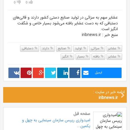
0
0
عشایر سهم به سزائی در تولید صنایع دستی کشور دارند و قالی‌های
دستبافی که به دست عشایر بافته می‌شود بسیار خاص و شگفت
انگیز است.
منبع خبر : iribnews.ir
عشایر
سزائی
تولید
صنایع
دارند
دستبافی
عشایر
بافته
بسیار
انگیز
ایمیل
ادامه خبر در سایت :
iribnews.ir
صفحه قبل
امیدواری رییس سازمان سینمایی به چهل و
یکمین...