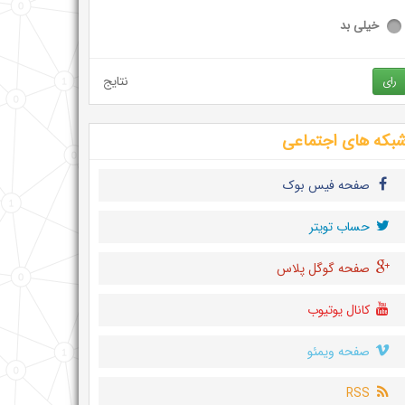
خیلی بد
نتایج
رای
بکه های اجتماعی
صفحه فیس بوک
حساب تويتر
صفحه گوگل پلاس
کانال یوتیوب
صفحه ویمئو
RSS