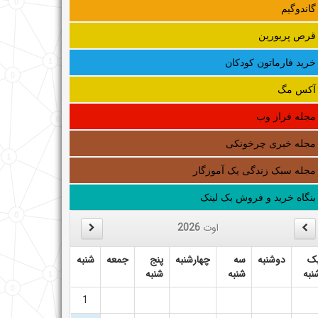
گاندوگیم
قرص پریورین
خرید فارماتون کودکان
آکس مگ
مجله فراز وب
مجله خبری چرخونکی
مجله سبک زندگی یک آموزگار
بنگاه خرید و فروش بک لینک
اوت
2026
ک
دوشنبه
سه
چهارشنبه
پنج
جمعه
شنبه
نبه
شنبه
شنبه
1