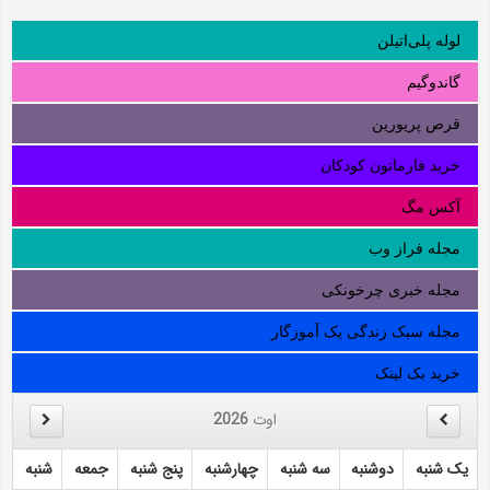
لوله‌ پلی‌اتیلن
گاندوگیم
قرص پریورین
خرید فارماتون کودکان
آکس مگ
مجله فراز وب
مجله خبری چرخونکی
مجله سبک زندگی یک آموزگار
خرید بک لینک
اوت
2026
یک شنبه
دوشنبه
سه شنبه
چهارشنبه
پنج شنبه
جمعه
شنبه