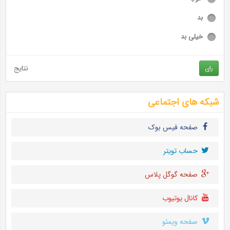
بد
خیلی بد
نتایج
رای
شبکه های اجتماعی
صفحه فیس بوک
حساب تويتر
صفحه گوگل پلاس
کانال یوتیوب
صفحه ویمئو