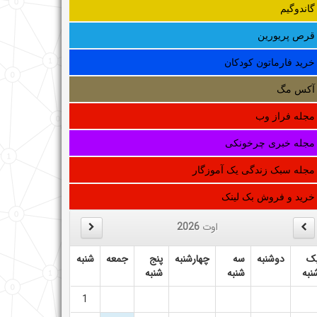
گاندوگیم
قرص پریورین
خرید فارماتون کودکان
آکس مگ
مجله فراز وب
مجله خبری چرخونکی
مجله سبک زندگی یک آموزگار
خرید و فروش بک لینک
اوت
2026
ک
دوشنبه
سه
چهارشنبه
پنج
جمعه
شنبه
نبه
شنبه
شنبه
1