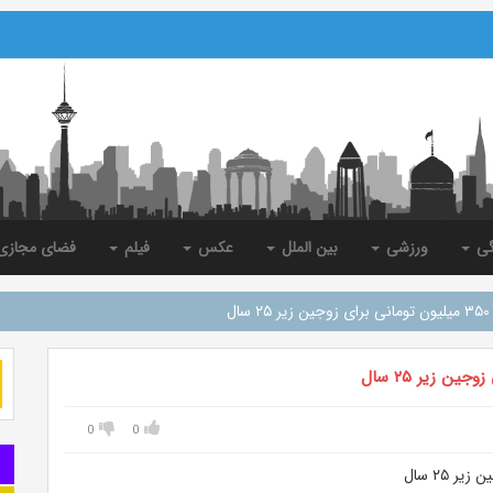
گی
ورزشی
بین الملل
عکس
فیلم
فضای مجاز
ل
0
0