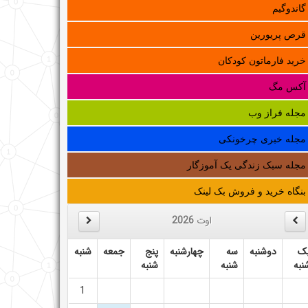
گاندوگیم
قرص پریورین
خرید فارماتون کودکان
آکس مگ
مجله فراز وب
مجله خبری چرخونکی
مجله سبک زندگی یک آموزگار
بنگاه خرید و فروش بک لینک
اوت
2026
ک
دوشنبه
سه
چهارشنبه
پنج
جمعه
شنبه
نبه
شنبه
شنبه
1