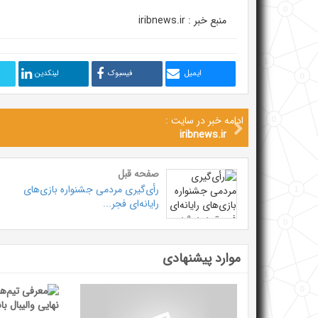
منبع خبر : iribnews.ir
ایمیل
فیسبوک
لینکدین
ادامه خبر در سایت :
iribnews.ir
صفحه قبل
رأی‌گیری مردمی جشنواره بازی‌های
رایانه‌ای فجر...
موارد پیشنهادی