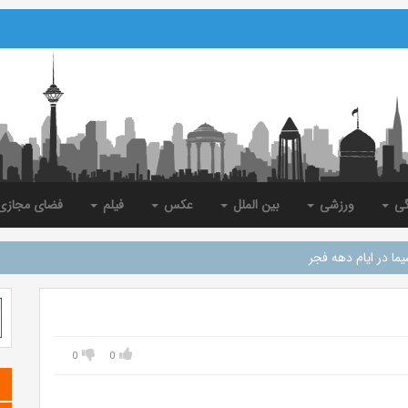
گی
ورزشی
بین الملل
عکس
فیلم
فضای مجاز
ما در ایام دهه فجر
0
0