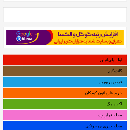
لوله‌ پلی‌اتیلن
گاندوگیم
قرص پریورین
خرید فارماتون کودکان
آکس مگ
مجله فراز وب
مجله خبری چرخونکی