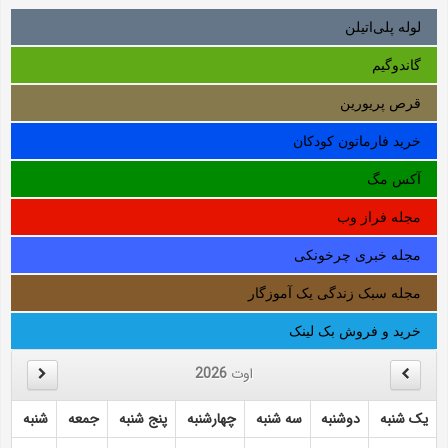
لوله‌ پلی‌اتیلن
گاندوگیم
قرص پریورین
خرید فارماتون کودکان
آکس مگ
مجله فراز وب
مجله خبری چرخونکی
مجله سبک زندگی یک آموزگار
خرید و فروش بک لینک
اوت
2026
یک شنبه
دوشنبه
سه شنبه
چهارشنبه
پنج شنبه
جمعه
شنبه