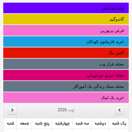
لوله‌ پلی‌اتیلن
گاندوگیم
قرص پریورین
خرید فارماتون کودکان
آکس مگ
مجله فراز وب
مجله خبری چرخونکی
مجله سبک زندگی یک آموزگار
خرید بک لینک
اوت
2026
یک شنبه
دوشنبه
سه شنبه
چهارشنبه
پنج شنبه
جمعه
شنبه