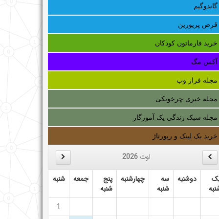
گاندوگیم
قرص پریورین
خرید فارماتون کودکان
آکس مگ
مجله فراز وب
مجله خبری چرخونکی
مجله سبک زندگی یک آموزگار
خرید بک لینک و رپورتاژ
اوت
2026
ک
دوشنبه
سه
چهارشنبه
پنج
جمعه
شنبه
نبه
شنبه
شنبه
1