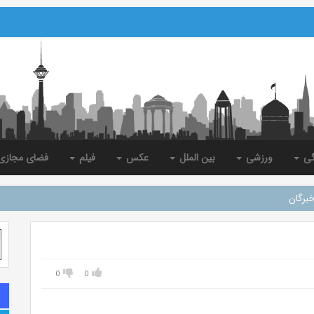
گی
ورزشی
بین الملل
عکس
فیلم
فضای مجاز
برگان
0
0