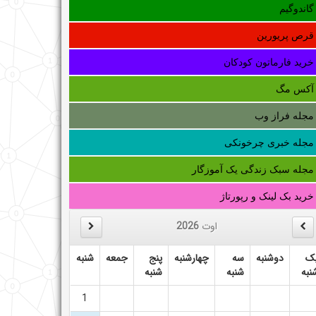
گاندوگیم
قرص پریورین
خرید فارماتون کودکان
آکس مگ
مجله فراز وب
مجله خبری چرخونکی
مجله سبک زندگی یک آموزگار
خرید بک لینک و رپورتاژ
اوت
2026
ک
دوشنبه
سه
چهارشنبه
پنج
جمعه
شنبه
نبه
شنبه
شنبه
1