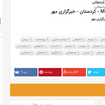
ش
ان
زمینه
اشتغال
توانمندسازی
بهداشت
درمان
امسال
میلیارد
تومان
خدمات
بلاعوض
نیازمندان
امسال
استان
هماهنگی
کارگروه
اشتغال
همکاری
تويتنر
گوگل پلاس
پینترست
وی کا