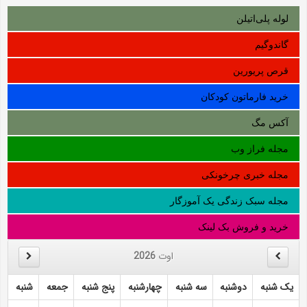
لوله‌ پلی‌اتیلن
گاندوگیم
قرص پریورین
خرید فارماتون کودکان
آکس مگ
مجله فراز وب
مجله خبری چرخونکی
مجله سبک زندگی یک آموزگار
خرید و فروش بک لینک
اوت
2026
یک شنبه
دوشنبه
سه شنبه
چهارشنبه
پنج شنبه
جمعه
شنبه