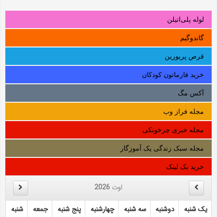
لوله‌ پلی‌اتیلن
گاندوگیم
قرص پریورین
خرید فارماتون کودکان
آکس مگ
مجله فراز وب
مجله خبری چرخونکی
مجله سبک زندگی یک آموزگار
خرید بک لینک
اوت
2026
یک شنبه
دوشنبه
سه شنبه
چهارشنبه
پنج شنبه
جمعه
شنبه