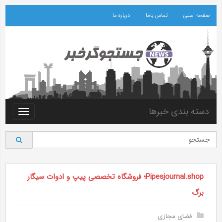
صفحه اصلی
تماس باما
درباره ما
دسته بندی خبرها
Toggle
vigation
Pipesjournal.shop؛ فروشگاه تخصصی پیپ و ادوات سیگار
برگ
فضای مجازی