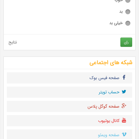
خوب
بد
خیلی بد
نتایج
رای
شبکه های اجتماعی
صفحه فیس بوک
حساب تويتر
صفحه گوگل پلاس
کانال یوتیوب
صفحه ویمئو