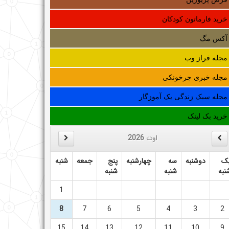
خرید فارماتون کودکان
آکس مگ
مجله فراز وب
مجله خبری چرخونکی
مجله سبک زندگی یک آموزگار
خرید بک لینک
اوت
2026
ک
دوشنبه
سه
چهارشنبه
پنج
جمعه
شنبه
نبه
شنبه
شنبه
1
8
7
6
5
4
3
2
15
14
13
12
11
10
9