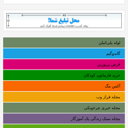
لوله‌ پلی‌اتیلن
گاندوگیم
قرص پریورین
خرید فارماتون کودکان
آکس مگ
مجله فراز وب
مجله خبری چرخونکی
مجله سبک زندگی یک آموزگار